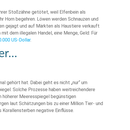
rer Stoßzähne getötet, weil Elfenbein als
er ihr Horn begehren. Löwen werden Schnauzen und
n gejagt und auf Märkten als Haustiere verkauft
mit dem illegalen Handel, eine Menge, Geld: Für
0.000 US-Dollar
.
ter…
mal gehört hat. Dabei geht es nicht „nur“ um
egel. Solche Prozesse haben weitreichendere
n höherer Meeresspiegel begünstigen
gen laut Schätzungen bis zu einer Million Tier- und
 Korallensterben negative Einflüsse.
Klimakrise und Artensterben. Jede zweite der ca.
 aus den 35 untersuchten Regionen verschwinden,