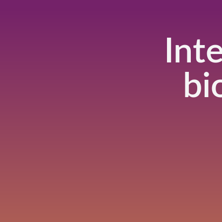
Int
bi