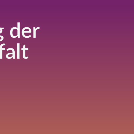
g der
falt