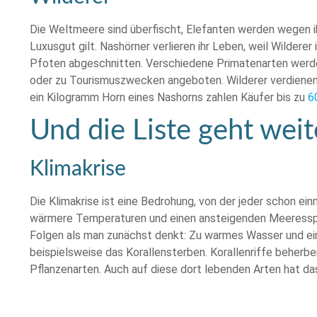
Die Weltmeere sind überfischt, Elefanten werden wegen ih
Luxusgut gilt. Nashörner verlieren ihr Leben, weil Wilder
Pfoten abgeschnitten. Verschiedene Primatenarten werde
oder zu Tourismuszwecken angeboten. Wilderer verdienen 
ein Kilogramm Horn eines Nashorns zahlen Käufer bis zu
6
Und die Liste geht wei
Klimakrise
Die Klimakrise ist eine Bedrohung, von der jeder schon ein
wärmere Temperaturen und einen ansteigenden Meeresspi
Folgen als man zunächst denkt: Zu warmes Wasser und ei
beispielsweise das Korallensterben. Korallenriffe beherber
Pflanzenarten. Auch auf diese dort lebenden Arten hat das
Eine
Studie der WWF
verdeutlicht den Zusammenhang von 
80.000 Tier- und Pflanzenarten werde bis zum Jahr 2080