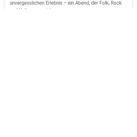
unvergesslichen Erlebnis – ein Abend, der Folk, Rock
und Haltung vereinte.
WEITERLESEN »
Glenn Jakobs
5. April 2024
Von Superhelden und Dinosaurier – Der
MetalBlast mit Grailknights und Victorius