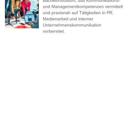
Bachelorstudium, das Kommunikations-
und Managementkompetenzen vermittelt
und praxisnah auf Tätigkeiten in PR,
Medienarbeit und interner
Unternehmenskommunikation
vorbereitet.
Betriebswirtschaft & Management
Praxisnahes Bachelorstudium, das
umfassende betriebswirtschaftliche
Kompetenzen vermittelt und gezielt auf
Managementaufgaben in
mittelständischen Unternehmen
vorbereitet.
Allgemeiner Maschinenbau
Breit angelegter Bachelorstudiengang mit
ingenieurwissenschaftlichen Grundlagen,
individueller Schwerpunktwahl und
praxisorientierten Inhalten aus
Maschinenbau, Mechatronik und