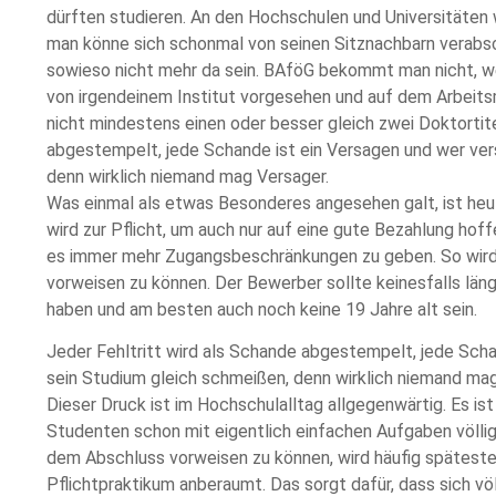
dürften studieren. An den Hochschulen und Universitäten 
man könne sich schonmal von seinen Sitznachbarn verabs
sowieso nicht mehr da sein. BAföG bekommt man nicht, we
von irgendeinem Institut vorgesehen und auf dem Arbeit
nicht mindestens einen oder besser gleich zwei Doktortite
abgestempelt, jede Schande ist ein Versagen und wer vers
denn wirklich niemand mag Versager.
Was einmal als etwas Besonderes angesehen galt, ist heu
wird zur Pflicht, um auch nur auf eine gute Bezahlung ho
es immer mehr Zugangsbeschränkungen zu geben. So wird 
vorweisen zu können. Der Bewerber sollte keinesfalls lä
haben und am besten auch noch keine 19 Jahre alt sein.
Jeder Fehltritt wird als Schande abgestempelt, jede Scha
sein Studium gleich schmeißen, denn wirklich niemand mag
Dieser Druck ist im Hochschulalltag allgegenwärtig. Es is
Studenten schon mit eigentlich einfachen Aufgaben völli
dem Abschluss vorweisen zu können, wird häufig späteste
Pflichtpraktikum anberaumt. Das sorgt dafür, dass sich vö