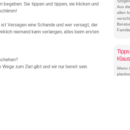
Sorgev
 begeben. Sie tippen und tippen, sie klicken und
Aus di
 schlimm!
allen 
versc
Beratu
n ist Versagen eine Schande und wer versagt, der
Famili
rklich niemand kann verlangen, alles beim ersten
Tipps
Klau
eschehen?
 Wege zum Ziel gibt und wir nur bereit sein
Wenn i
planlo
wie mi
sein, e
icht so schlimm ist, wie es immer scheint, dann
denen 
on, weniger Druck und vielleicht auch ein bisschen
struktu
Das g
Zwei S