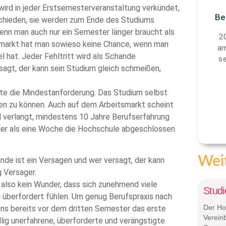
wird in jeder Erstsemesterveranstaltung verkündet,
Be
chieden, sie werden zum Ende des Studiums
nn man auch nur ein Semester länger braucht als
2
smarkt hat man sowieso keine Chance, wenn man
am
l hat. Jeder Fehltritt wird als Schande
s
agt, der kann sein Studium gleich schmeißen,
te die Mindestanforderung. Das Studium selbst
ffen zu können. Auch auf dem Arbeitsmarkt scheint
verlangt, mindestens 10 Jahre Berufserfahrung
nger als eine Woche die Hochschule abgeschlossen
Weit
nde ist ein Versagen und wer versagt, der kann
 Versager.
t also kein Wunder, dass sich zunehmend viele
Studi
g überfordert fühlen. Um genug Berufspraxis nach
Der Ho
ns bereits vor dem dritten Semester das erste
Verein
llig unerfahrene, überforderte und verängstigte