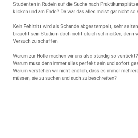
Studenten in Rudeln auf die Suche nach Praktikumsplätzen
klicken und am Ende? Da war das alles meist gar nicht so
Kein Fehltritt wird als Schande abgestempelt, sehr selte
braucht sein Studium doch nicht gleich schmeißen, denn wi
Versuch zu schaffen.
Warum zur Hölle machen wir uns also ständig so verrückt?
Warum muss denn immer alles perfekt sein und sofort g
Warum verstehen wir nicht endlich, dass es immer mehrere
müssen, sie zu suchen und auch zu beschreiten?
Ich denke, wenn wir verstehen, dass alles eigentlich gar n
können wir unser Studium endlich wieder mit mehr Motivati
mehr Spaß angehen.
von Gesa Schrot
left