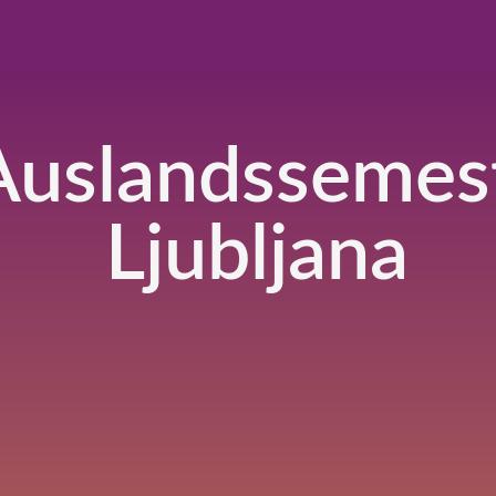
Auslandssemest
Ljubljana