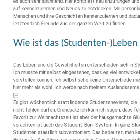
es auch sehr spannend, hier komplett neu anzufangen und e
auf kennenzulernen und Neues zu entdecken. Mir persönl
Menschen und ihre Geschichten kennenzulernen und dadur
letztendlich Freunde aus der ganzen Welt zu finden.
Wie ist das (Studenten-)Leben
Das Leben und die Gewohnheiten unterscheiden sich in Sl
Ich musste mir selbst eingestehen, dass es viel entwickelt
vorstellen können. Ich selbst sehe keine Unterschiede m
hier mehr als wohl. Ich werde nach meinem Auslandssem
￼
Es gibt wöchentlich stattfindende Studentenevents, die 
nicht fehlen dürfen. Grundsätzlich kann ich sagen, dass f
Favorit zur Weihnachtszeit ist aber der hausgemachte Glüh
verachten ist auch das Student-Boni-System. In ganz Slo
Studenten staatlich subventioniert. Das bedeutet, man ka
Bistros für 3 – 4 Euro ein ganzes Vier-Gänge-Menü bestell