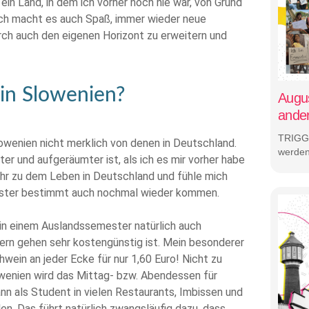
in Land, in dem ich vorher noch nie war, von Grund
ich macht es auch Spaß, immer wieder neue
ch auch den eigenen Horizont zu erweitern und
 in Slowenien?
Augus
ande
TRIGG
owenien nicht merklich von denen in Deutschland.
werden
er und aufgeräumter ist, als ich es mir vorher habe
ehr zu dem Leben in Deutschland und fühle mich
ester bestimmt auch nochmal wieder kommen.
in einem Auslandssemester natürlich auch
eiern gehen sehr kostengünstig ist. Mein besonderer
wein an jeder Ecke für nur 1,60 Euro! Nicht zu
wenien wird das Mittag- bzw. Abendessen für
nn als Student in vielen Restaurants, Imbissen und
en. Das führt natürlich zwangsläufig dazu, dass