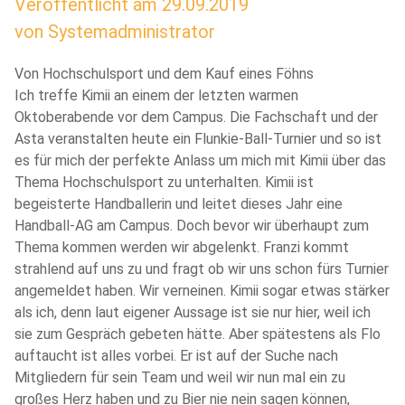
Veröffentlicht am
29.09.2019
von
Systemadministrator
Von Hochschulsport und dem Kauf eines Föhns
Ich treffe Kimii an einem der letzten warmen
Oktoberabende vor dem Campus. Die Fachschaft und der
Asta veranstalten heute ein Flunkie-Ball-Turnier und so ist
es für mich der perfekte Anlass um mich mit Kimii über das
Thema Hochschulsport zu unterhalten. Kimii ist
begeisterte Handballerin und leitet dieses Jahr eine
Handball-AG am Campus. Doch bevor wir überhaupt zum
Thema kommen werden wir abgelenkt. Franzi kommt
strahlend auf uns zu und fragt ob wir uns schon fürs Turnier
angemeldet haben. Wir verneinen. Kimii sogar etwas stärker
als ich, denn laut eigener Aussage ist sie nur hier, weil ich
sie zum Gespräch gebeten hätte. Aber spätestens als Flo
auftaucht ist alles vorbei. Er ist auf der Suche nach
Mitgliedern für sein Team und weil wir nun mal ein zu
großes Herz haben und zu Bier nie nein sagen können,