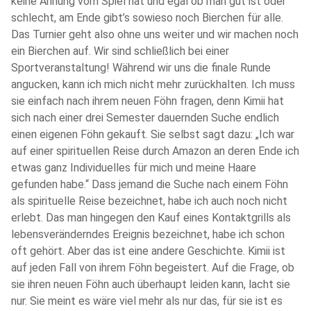
keine Ahnung vom Spiel hat und egal ob man gut ist oder
schlecht, am Ende gibt’s sowieso noch Bierchen für alle.
Das Turnier geht also ohne uns weiter und wir machen noch
ein Bierchen auf. Wir sind schließlich bei einer
Sportveranstaltung! Während wir uns die finale Runde
angucken, kann ich mich nicht mehr zurückhalten. Ich muss
sie einfach nach ihrem neuen Föhn fragen, denn Kimii hat
sich nach einer drei Semester dauernden Suche endlich
einen eigenen Föhn gekauft. Sie selbst sagt dazu: „Ich war
auf einer spirituellen Reise durch Amazon an deren Ende ich
etwas ganz Individuelles für mich und meine Haare
gefunden habe.“ Dass jemand die Suche nach einem Föhn
als spirituelle Reise bezeichnet, habe ich auch noch nicht
erlebt. Das man hingegen den Kauf eines Kontaktgrills als
lebensveränderndes Ereignis bezeichnet, habe ich schon
oft gehört. Aber das ist eine andere Geschichte. Kimii ist
auf jeden Fall von ihrem Föhn begeistert. Auf die Frage, ob
sie ihren neuen Föhn auch überhaupt leiden kann, lacht sie
nur. Sie meint es wäre viel mehr als nur das, für sie ist es