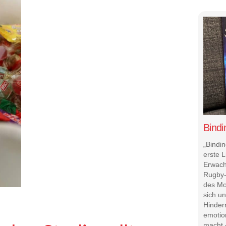
Bind
„Bindi
erste 
Erwach
Rugby-
des Mo
sich u
Hinder
emotio
macht –