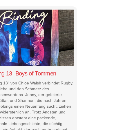
ing 13- Boys of Tommen
ng 13“ von Chloe Walsh verbindet Rugby,
Liebe und den Schmerz des
senwerdens. Jonny, der gefeierte
Star, und Shannon, die nach Jahren
bbings einen Neuanfang sucht, ziehen
nwiderstehlich an. Trotz Ängsten und
nissen entsteht eine packende,
nale Liebesgeschichte, die süchtig
 ein Auftakt, der nach mehr verlangt.