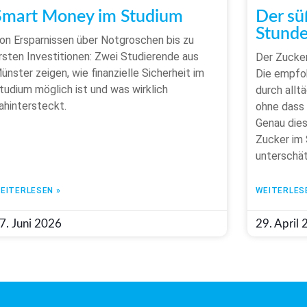
Smart Money im Studium
Der sü
Stunde
on Ersparnissen über Notgroschen bis zu
rsten Investitionen: Zwei Studierende aus
Der Zucker
ünster zeigen, wie finanzielle Sicherheit im
Die empfo
tudium möglich ist und was wirklich
durch allt
ahintersteckt.
ohne dass
Genau die
Zucker im 
unterschät
EITERLESEN »
WEITERLES
7. Juni 2026
29. April