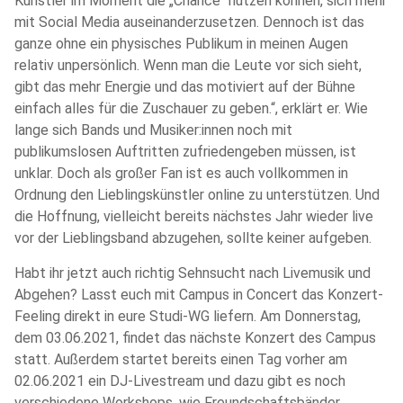
Künstler im Moment die „Chance“ nutzen können, sich mehr
mit Social Media auseinanderzusetzen. Dennoch ist das
ganze ohne ein physisches Publikum in meinen Augen
relativ unpersönlich. Wenn man die Leute vor sich sieht,
gibt das mehr Energie und das motiviert auf der Bühne
einfach alles für die Zuschauer zu geben.“, erklärt er. Wie
lange sich Bands und Musiker:innen noch mit
publikumslosen Auftritten zufriedengeben müssen, ist
unklar. Doch als großer Fan ist es auch vollkommen in
Ordnung den Lieblingskünstler online zu unterstützen. Und
die Hoffnung, vielleicht bereits nächstes Jahr wieder live
vor der Lieblingsband abzugehen, sollte keiner aufgeben.
Habt ihr jetzt auch richtig Sehnsucht nach Livemusik und
Abgehen? Lasst euch mit Campus in Concert das Konzert-
Feeling direkt in eure Studi-WG liefern. Am Donnerstag,
dem 03.06.2021, findet das nächste Konzert des Campus
statt. Außerdem startet bereits einen Tag vorher am
02.06.2021 ein DJ-Livestream und dazu gibt es noch
verschiedene Workshops, wie Freundschaftsbänder