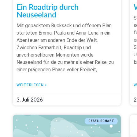
Ein Roadtrip durch
Neuseeland
S
s
Mit gepacktem Rucksack und offenem Plan
f
starteten Emma, Paula und Anna-Lena in ein
e
Abenteuer am anderen Ende der Welt.
S
Zwischen Farmarbeit, Roadtrip und
U
unvorhersehbaren Momenten wurde
E
Neuseeland für sie zu mehr als einer Reise: zu
einer prägenden Phase voller Freiheit,
WEITERLESEN »
W
3. Juli 2026
2
GESELLSCHAFT