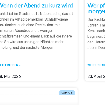
Wenn der Abend zu kurz wird
Wer pf
morgen
chlaf ist im Studium oft Nebensache, das ist
chnell im Alltag bemerkbar. Schlafhygiene
Der Fachkr
unktioniert auch ohne Perfektion: mit
Jahren Th
infachen Abendroutinen, weniger
Kenia nach
chlafbremsen und einem Blick auf die innere
beginnen. 
hr. So wird aus unruhigen Nächten mehr
den Heraus
rholung, und der nächste Morgen
Job in Deu
EITERLESEN »
WEITERLES
8. Mai 2026
23. April
CAMPUS